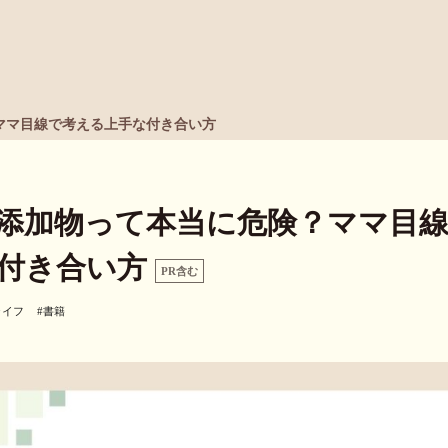
ママ目線で考える上手な付き合い方
添加物って本当に危険？ママ目
付き合い方
PR含む
ライフ
#
書籍