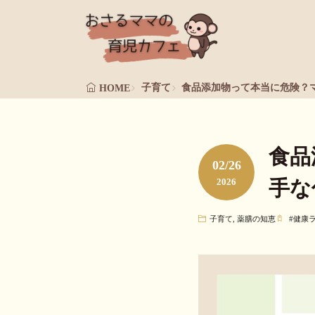
子育て
食品添加物って本当に危険？
HOME
食品
02/26
2026
手な
子育て
,
薬膳の知恵
#
健康