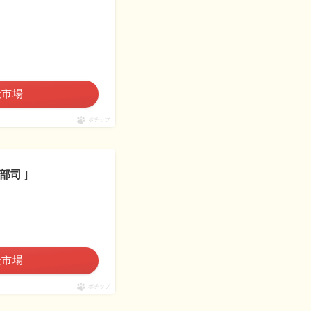
天市場
ポチップ
司 ]
天市場
ポチップ