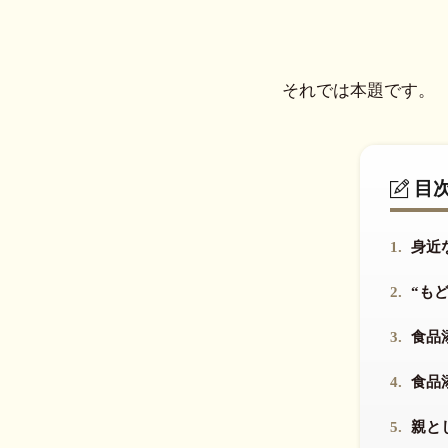
それでは本題です。
目
1.
身近
2.
“も
3.
食品
4.
食品
5.
親と