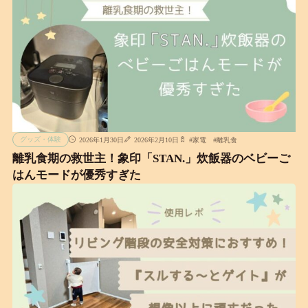
グッズ・体験
2026年1月30日
2026年2月10日
#
家電
#
離乳食
離乳食期の救世主！象印「STAN.」炊飯器のベビーご
はんモードが優秀すぎた