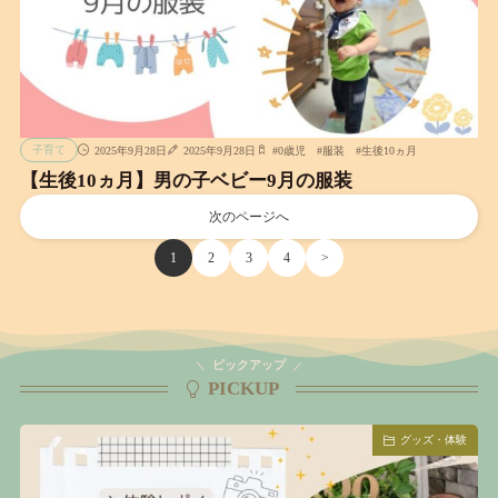
子育て
2025年9月28日
2025年9月28日
#
0歳児
#
服装
#
生後10ヵ月
【生後10ヵ月】男の子ベビー9月の服装
次のページへ
1
2
3
4
>
ピックアップ
PICKUP
グッズ・体験