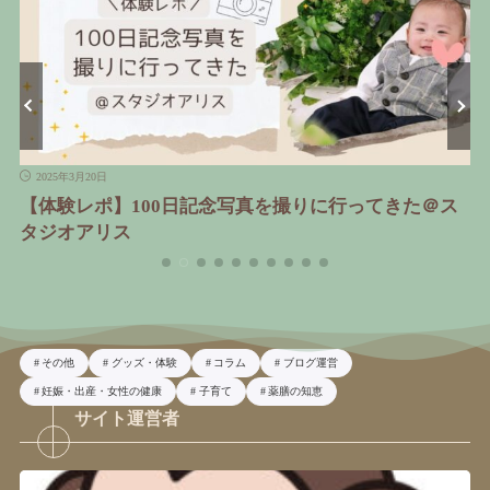
2025年3月20日
ア
【体験レポ】100日記念写真を撮りに行ってきた＠ス
タジオアリス
その他
グッズ・体験
コラム
ブログ運営
妊娠・出産・女性の健康
子育て
薬膳の知恵
サイト運営者