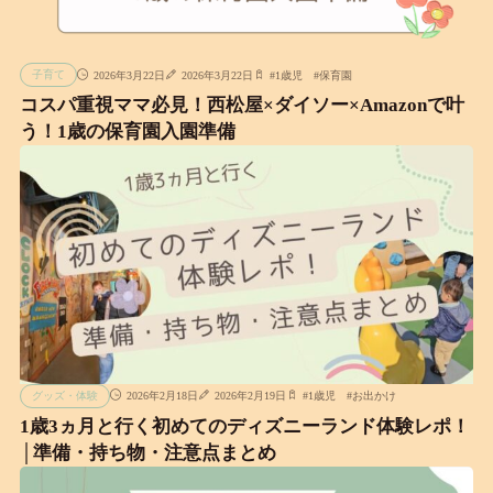
子育て
2026年3月22日
2026年3月22日
#
1歳児
#
保育園
コスパ重視ママ必見！西松屋×ダイソー×Amazonで叶
う！1歳の保育園入園準備
グッズ・体験
2026年2月18日
2026年2月19日
#
1歳児
#
お出かけ
1歳3ヵ月と行く初めてのディズニーランド体験レポ！
│準備・持ち物・注意点まとめ