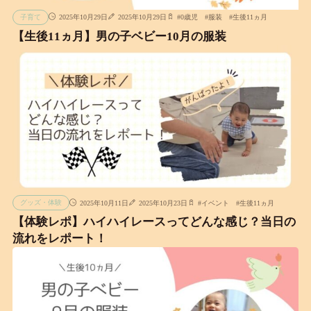
子育て
2025年10月29日
2025年10月29日
#
0歳児
#
服装
#
生後11ヵ月
【生後11ヵ月】男の子ベビー10月の服装
グッズ・体験
2025年10月11日
2025年10月23日
#
イベント
#
生後11ヵ月
【体験レポ】ハイハイレースってどんな感じ？当日の
流れをレポート！