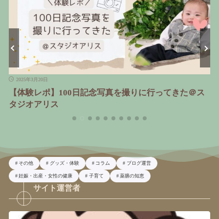
2025年3月20日
ア
【体験レポ】100日記念写真を撮りに行ってきた＠ス
タジオアリス
その他
グッズ・体験
コラム
ブログ運営
妊娠・出産・女性の健康
子育て
薬膳の知恵
サイト運営者