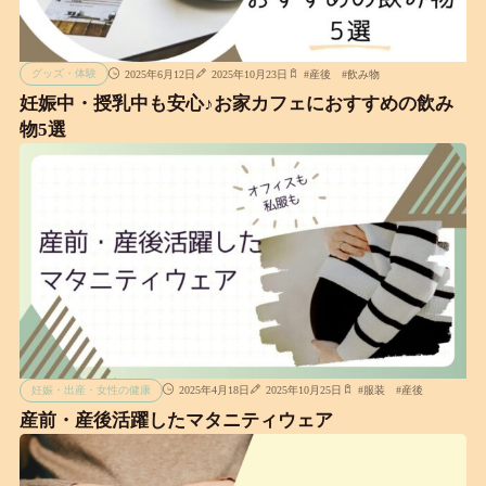
グッズ・体験
2025年6月12日
2025年10月23日
#
産後
#
飲み物
妊娠中・授乳中も安心♪お家カフェにおすすめの飲み
物5選
妊娠・出産・女性の健康
2025年4月18日
2025年10月25日
#
服装
#
産後
産前・産後活躍したマタニティウェア