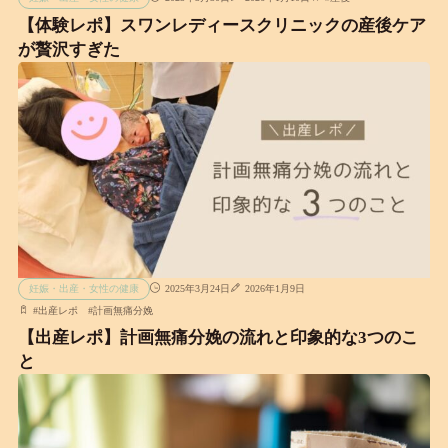
【体験レポ】スワンレディースクリニックの産後ケア
が贅沢すぎた
妊娠・出産・女性の健康
2025年3月24日
2026年1月9日
#
出産レポ
#
計画無痛分娩
【出産レポ】計画無痛分娩の流れと印象的な3つのこ
と