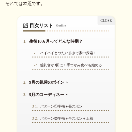
それでは本題です。
目次リスト
Outline
1.
生後10ヵ月ってどんな時期？
1-1.
ハイハイとつたい歩きで家中探索！
1-2.
離乳食が3回に！手づかみ食べも始める
2.
9月の気候のポイント
3.
9月のコーディネート
3-1.
パターン①半袖＋長ズボン
3-2.
パターン②半袖＋半ズボン＋上着