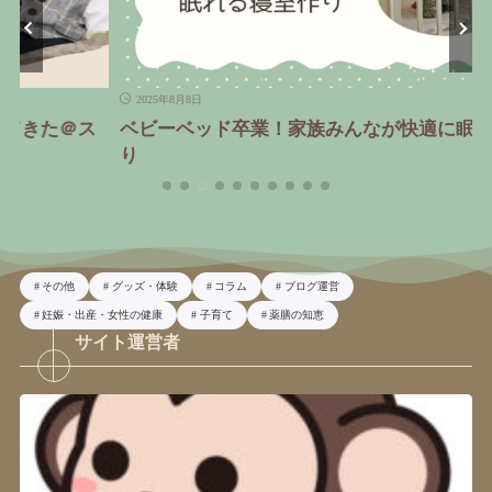
2025年8月8日
ベビーベッド卒業！家族みんなが快適に眠れる寝室作
り
その他
グッズ・体験
コラム
ブログ運営
妊娠・出産・女性の健康
子育て
薬膳の知恵
サイト運営者